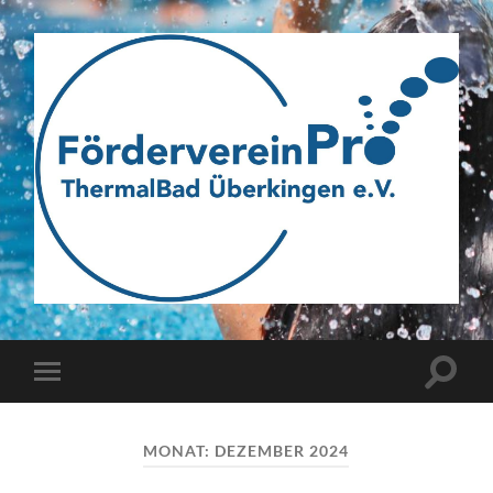
Webseite
des
Fördervereins
Pro
ThermalBad
Suchfe
Mobile-
Überkingen
ein-/a
Menü
e.V.
ein-/ausblenden
MONAT:
DEZEMBER 2024