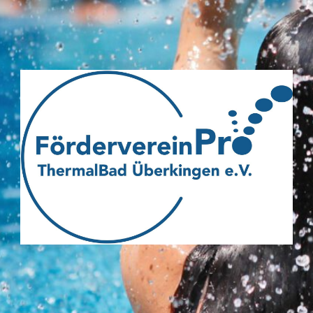
Webseite
des
Fördervereins
Pro
ThermalBad
Überkingen