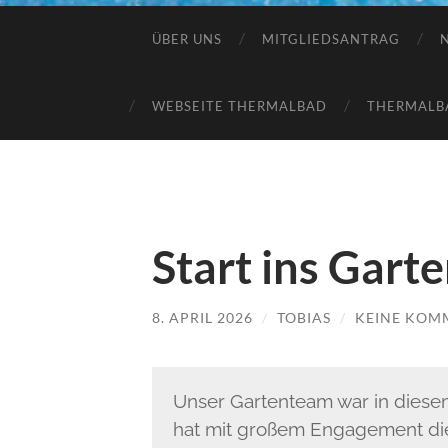
ÜBER UNS
MITGLIEDSANTRAG
WEBSEITE THERMALBAD
THERMALB
Start ins Gart
8. APRIL 2026
/
TOBIAS
/
KEINE KOM
Unser Gartenteam war in diesem
hat mit großem Engagement die 