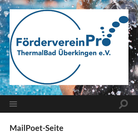
Webseite
des
Fördervereins
Pro
ThermalBad
Suchfe
Mobile-
Überkingen
ein-/a
Menü
e.V.
ein-/ausblenden
MailPoet-Seite