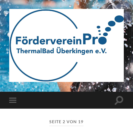
Webseite
des
Fördervereins
Suchfe
Mobile-
ein-/a
Menü
Pro
ein-/ausblenden
ThermalBad
SEITE 2 VON 19
Überkingen