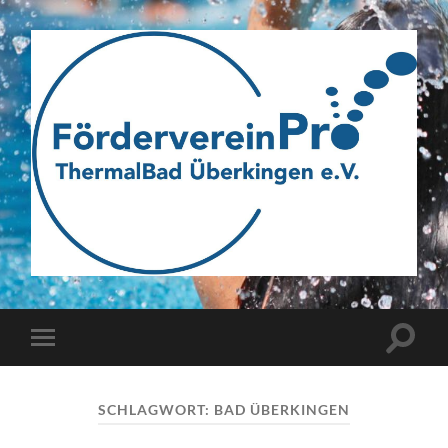
Webseite
des
Fördervereins
Pro
ThermalBad
Suchfe
Mobile-
Überkingen
ein-/a
Menü
e.V.
ein-/ausblenden
SCHLAGWORT:
BAD ÜBERKINGEN