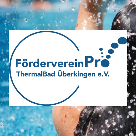
Webseite
des
Fördervereins
Pro
ThermalBad
Überkingen