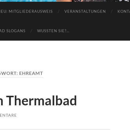
e.V.
NEU: MITGLIEDERAUSWEIS
VERANSTALTUNGEN
KONT
AD SLOGANS
WUSSTEN SIE?…
GWORT:
EHREAMT
m Thermalbad
ENTARE