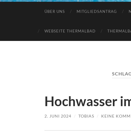
ÜBER UNS
MITGLIEDSANTRAG
WEBSEITE THERMALBAD
THERMALB
SCHLA
Hochwasser i
2. JUNI 2024
/
TOBIAS
/
KEINE KOMM