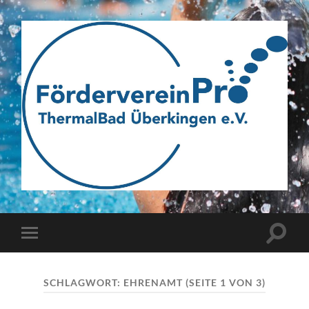
Webseite
des
Fördervereins
Pro
ThermalBad
Suchfe
Mobile-
Überkingen
ein-/a
Menü
e.V.
ein-/ausblenden
SCHLAGWORT:
EHRENAMT
(SEITE 1 VON 3)