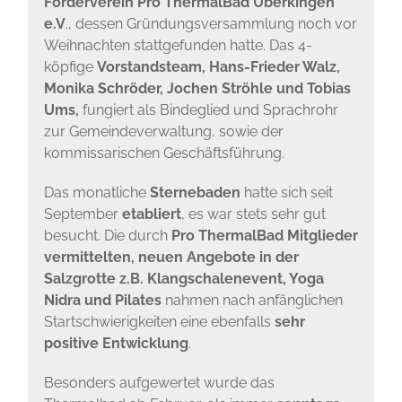
Förderverein Pro ThermalBad Überkingen
e.V
., dessen Gründungsversammlung noch vor
Weihnachten stattgefunden hatte. Das 4-
köpfige
Vorstandsteam, Hans-Frieder Walz,
Monika Schröder, Jochen Ströhle und Tobias
Ums,
fungiert als Bindeglied und Sprachrohr
zur Gemeindeverwaltung, sowie der
kommissarischen Geschäftsführung.
Das monatliche
Sternebaden
hatte sich seit
September
etabliert
, es war stets sehr gut
besucht. Die durch
Pro ThermalBad Mitglieder
vermittelten, neuen Angebote in der
Salzgrotte z.B. Klangschalenevent, Yoga
Nidra und Pilates
nahmen nach anfänglichen
Startschwierigkeiten eine ebenfalls
sehr
positive Entwicklung
.
Besonders aufgewertet wurde das