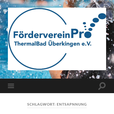
Webseite
des
Fördervereins
Pro
ThermalBad
Suchfe
Mobile-
Überkingen
ein-/a
Menü
e.V.
ein-/ausblenden
SCHLAGWORT:
ENTSAPNNUNG