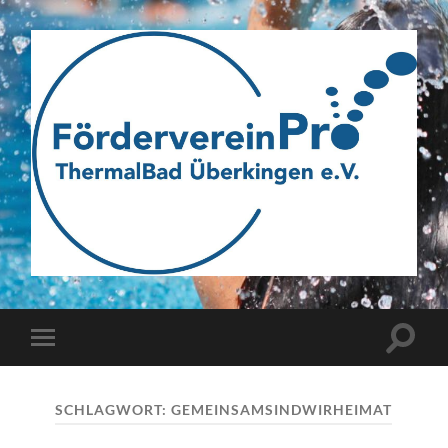
Webseite
des
Fördervereins
Pro
ThermalBad
Suchfe
Mobile-
Überkingen
ein-/a
Menü
e.V.
ein-/ausblenden
SCHLAGWORT:
GEMEINSAMSINDWIRHEIMAT