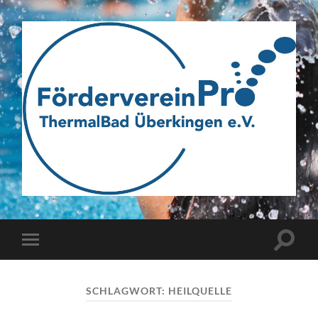
Webseite
des
Fördervereins
Pro
ThermalBad
Suchfe
Mobile-
Überkingen
ein-/a
Menü
e.V.
ein-/ausblenden
SCHLAGWORT:
HEILQUELLE