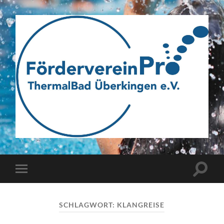
Webseite
des
Fördervereins
Pro
ThermalBad
Suchfe
Mobile-
Überkingen
ein-/a
Menü
e.V.
ein-/ausblenden
SCHLAGWORT:
KLANGREISE