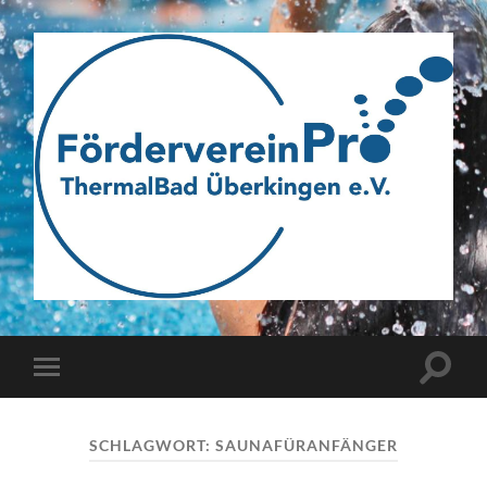
Webseite
des
Fördervereins
Pro
ThermalBad
Suchfe
Mobile-
Überkingen
ein-/a
Menü
e.V.
ein-/ausblenden
SCHLAGWORT:
SAUNAFÜRANFÄNGER