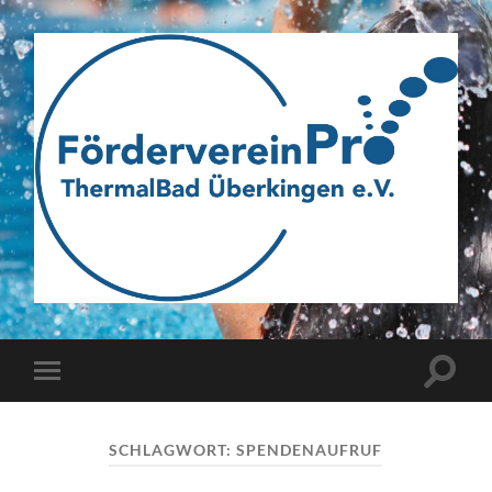
Webseite
des
Fördervereins
Pro
ThermalBad
Suchfe
Mobile-
Überkingen
ein-/a
Menü
e.V.
ein-/ausblenden
SCHLAGWORT:
SPENDENAUFRUF