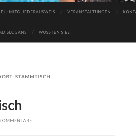
e.V.
NEU: MITGLIEDERAUSWEIS
VERANSTALTUNGEN
KONT
AD SLOGANS
WUSSTEN SIE?…
WORT:
STAMMTISCH
isch
 KOMMENTARE