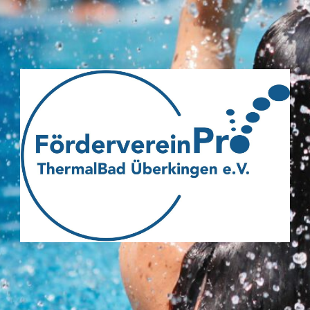
Webseite
des
Fördervereins
Pro
ThermalBad
Überkingen