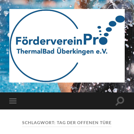
Webseite
des
Fördervereins
Pro
ThermalBad
Suchfe
Mobile-
Überkingen
ein-/a
Menü
e.V.
ein-/ausblenden
SCHLAGWORT:
TAG DER OFFENEN TÜRE