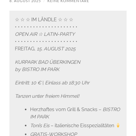
8. AUGUST 2025
/
KEINE KOMMENTARE
☆ ☆ ☆ IM LÄNDLE ☆ ☆ ☆
• • • • • • • • • • • • • • • • • • • • •
OPEN AIR ☆ LATIN-PARTY
• • • • • • • • • • • • • • • • • • • • •
FREITAG,
15. AUGUST 2025
KURPARK BAD ÜBERKINGEN
by BISTRO IM PARK
Eintritt: 10 €
|
Einlass ab 18:30 Uhr
Tanzen unter freiem Himmel!
Herzhaftes vom Grill & Snacks –
BISTRO
IM PARK
Toni’s Eis
– italienische Eisspezialitäten
GRATIS-WORKSHOP