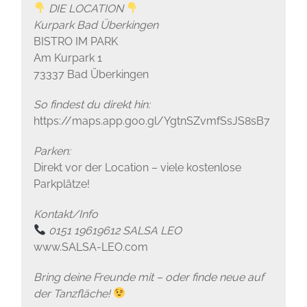
DIE LOCATION
Kurpark Bad Überkingen
BISTRO IM PARK
Am Kurpark 1
73337 Bad Überkingen
So findest du direkt hin:
https://maps.app.goo.gl/YgtnSZvmfSsJS8sB7
Parken:
Direkt vor der Location – viele kostenlose
Parkplätze!
Kontakt/Info
0151 19619612
SALSA LEO
www.SALSA-LEO.com
Bring deine Freunde mit – oder finde neue auf
der Tanzfläche!