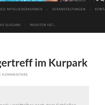
e.V.
NEU: MITGLIEDERAUSWEIS
VERANSTALTUNGEN
KONT
AD SLOGANS
WUSSTEN SIE?…
ertreff im Kurpark
E KOMMENTARE