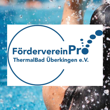
Webseite
des
Fördervereins
Pro
ThermalBad
Überkingen