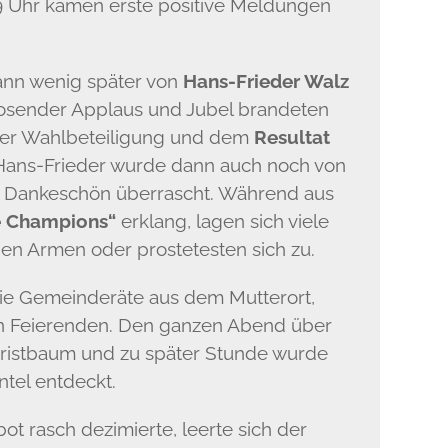
19 Uhr kamen erste positive Meldungen
dann wenig später von
Hans-Frieder Walz
Tosender Applaus und Jubel brandeten
her Wahlbeteiligung und dem
Resultat
r Hans-Frieder wurde dann auch noch von
n Dankeschön überrascht. Während aus
e Champions“
erklang, lagen sich viele
en Armen oder prostetesten sich zu.
die Gemeinderäte aus dem Mutterort,
n Feierenden. Den ganzen Abend über
hristbaum und zu später Stunde wurde
tel entdeckt.
t rasch dezimierte, leerte sich der