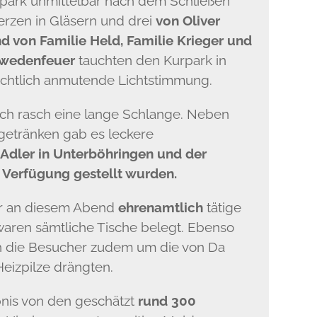
rpark unmittelbar nach dem Schließen
erzen in Gläsern und drei
von Oliver
d von Familie Held, Familie Krieger und
chwedenfeuer
tauchten den Kurpark in
chtlich anmutende Lichtstimmung.
sich rasch eine lange Schlange. Neben
etränken gab es leckere
Adler in Unterböhringen und der
r Verfügung gestellt wurden.
er an diesem Abend
ehrenamtlich
tätige
 waren sämtliche Tische belegt. Ebenso
ich die Besucher zudem um die von Da
Heizpilze drängten.
nis von den geschätzt
rund 300