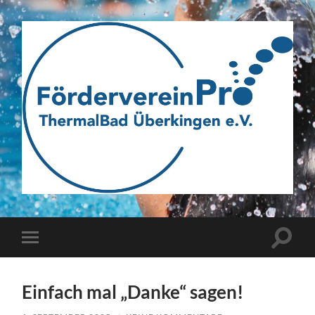
Webseite
des
Fördervereins
Pro
ThermalBad
Suchfe
Mobile-
Überkingen
ein-/a
Menü
e.V.
ein-/ausblenden
Einfach mal „Danke“ sagen!