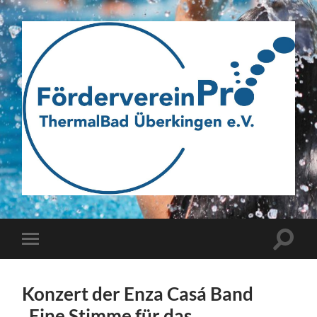
Webseite
des
Fördervereins
Pro
ThermalBad
Suchfe
Mobile-
Überkingen
ein-/a
Menü
e.V.
ein-/ausblenden
Konzert der Enza Casá Band
„Eine Stimme für das