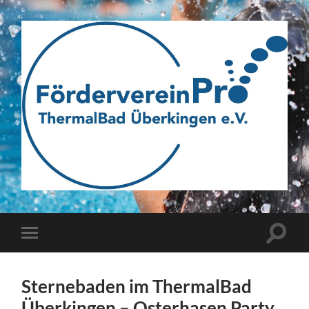
Webseite
des
Fördervereins
Pro
ThermalBad
Suchfe
Mobile-
Überkingen
ein-/a
Menü
e.V.
ein-/ausblenden
Sternebaden im ThermalBad
Überkingen – Osterhasen Party