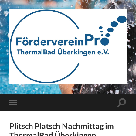
Webseite
des
Fördervereins
Pro
ThermalBad
Suchfe
Mobile-
Überkingen
ein-/a
Menü
e.V.
ein-/ausblenden
Plitsch Platsch Nachmittag im
ThermalBad Überkingen