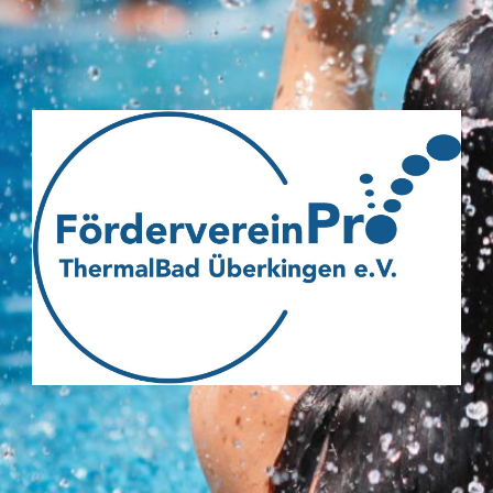
Webseite
des
Fördervereins
Pro
ThermalBad
Überkingen