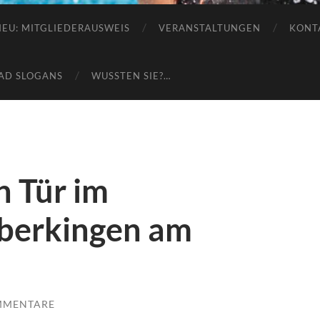
e.V.
NEU: MITGLIEDERAUSWEIS
VERANSTALTUNGEN
KONT
AD SLOGANS
WUSSTEN SIE?…
n Tür im
berkingen am
MMENTARE