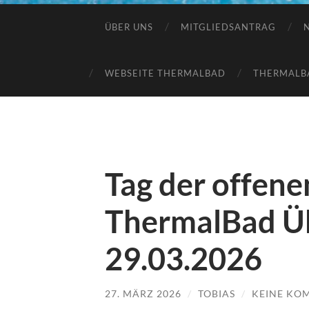
ÜBER UNS
MITGLIEDSANTRAG
WEBSEITE THERMALBAD
THERMALB
Tag der offene
ThermalBad Ü
29.03.2026
27. MÄRZ 2026
/
TOBIAS
/
KEINE KO