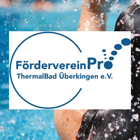
Webseite
des
Fördervereins
Pro
ThermalBad
Überkingen