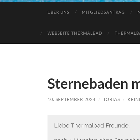
ÜBER UNS
MITGLIEDSANTRAG
WEBSEITE THERMALBAD
THERMALB
Sternebaden m
10. SEPTEMBER 2024
/
TOBIAS
/
KEIN
Liebe Thermalbad Freunde,