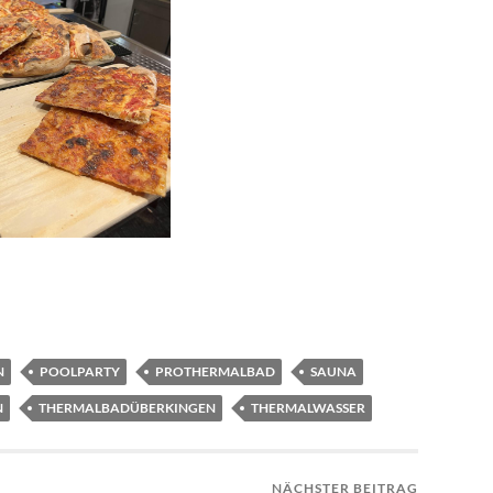
N
POOLPARTY
PROTHERMALBAD
SAUNA
N
THERMALBADÜBERKINGEN
THERMALWASSER
NÄCHSTER BEITRAG