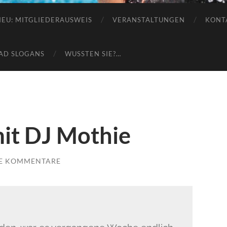
e.V.
NEU: MITGLIEDERAUSWEIS
VERANSTALTUNGEN
KONT
AD SLOGANS
WUSSTEN SIE?…
it DJ Mothie
E KOMMENTARE