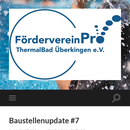
Webseite
des
Fördervereins
Pro
ThermalBad
Suchfe
Mobile-
Überkingen
ein-/a
Menü
e.V.
ein-/ausblenden
Baustellenupdate #7