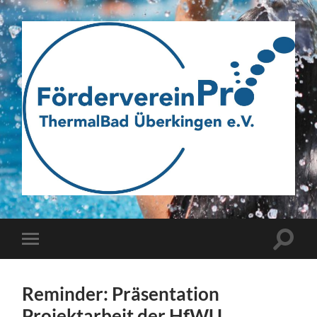
Webseite
des
Fördervereins
Pro
ThermalBad
Suchfe
Mobile-
Überkingen
ein-/a
Menü
e.V.
ein-/ausblenden
Reminder: Präsentation
Projektarbeit der HfWU