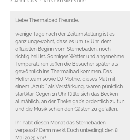
9. APRIL 2025
/
KEINE KOMMENTARE
Liebe Thermalbad Freunde,
wenige Tage nach der Zeitumstellung ist es
ganz ungewohnt, dass es um 18 Uhr, dem
offiziellen Beginn vom Sternebaden, noch
richtig hell ist. Sonniges Wetter und angenehme
Temperaturen ließen die Besucher später als
gewöhnlich ins Thermalbad kommen. Das
Helferteam sowie DJ Mothie, dieses Mal mit
einem „Azubi“ als Verstärkung, waren pünktlich
startklar. Gegen 19 Uhr füllte sich das Becken
allmählich, an der Theke gab’s ordentlich zu tun
und die Musik schien den Gästen zu gefallen.
Ihr habt diesen Monat das Sternebaden
verpasst? Dann merkt Euch unbedingt den 8.
Mai 2025 vor!